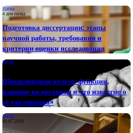
Наука
4 дня назад
Подготовка диссертации: этапы
научной работы, требования и
критерии оценки исследования
Наука
2 недели назад
Шишковидная железа: функции,
влияние на организм и что известно о
её «активации»
Наука
02.07.2026