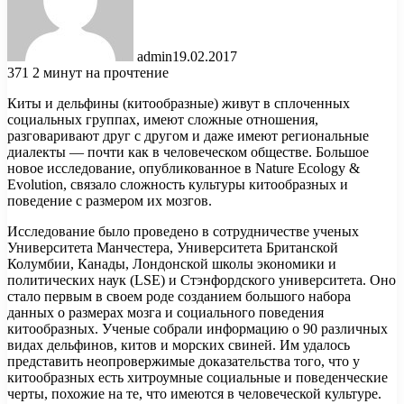
admin
19.02.2017
371
2 минут на прочтение
Киты и дельфины (китообразные) живут в сплоченных
социальных группах, имеют сложные отношения,
разговаривают друг с другом и даже имеют региональные
диалекты — почти как в человеческом обществе. Большое
новое исследование, опубликованное в Nature Ecology &
Evolution, связало
сложность культуры китообразных и
поведение с размером их мозгов.
Исследование было проведено в сотрудничестве ученых
Университета Манчестера, Университета Британской
Колумбии, Канады, Лондонской школы экономики и
политических наук (LSE) и Стэнфордского университета. Оно
стало первым в своем роде созданием большого набора
данных о размерах мозга и социального поведения
китообразных. Ученые собрали информацию о 90 различных
видах дельфинов, китов и морских свиней. Им удалось
представить неопровержимые доказательства того, что у
китообразных есть хитроумные социальные и поведенческие
черты, похожие на те, что имеются в человеческой культуре.