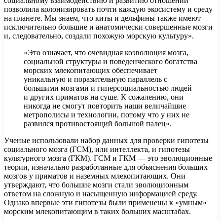
социальному взаимодействию и развитию отношений
позволила колонизировать почти каждую экосистему и среду
на планете. Мы знаем, что киты и дельфины также имеют
исключительно большие и анатомически совершенные мозги
и, следовательно, создали похожую морскую культуру».
«Это означает, что очевидная коэволюция мозга,
социальной структуры и поведенческого богатства
морских млекопитающих обеспечивает
уникальную и поразительную параллель с
большими мозгами и гиперсоциальностью людей
и других приматов на суше. К сожалению, они
никогда не смогут повторить наши величайшие
метрополисы и технологии, потому что у них не
развился противостоящий большой палец».
Ученые использовали набор данных для проверки гипотезы
социального мозга (ГСМ), или интеллекта, и гипотезы
культурного мозга (ГКМ). ГСМ и ГКМ — это эволюционные
теории, изначально разработанные для объяснения больших
мозгов у приматов и наземных млекопитающих. Они
утверждают, что большие мозги стали эволюционным
ответом на сложную и насыщенную информацией среду.
Однако впервые эти гипотезы были применены к «умным»
морским млекопитающим в таких больших масштабах.