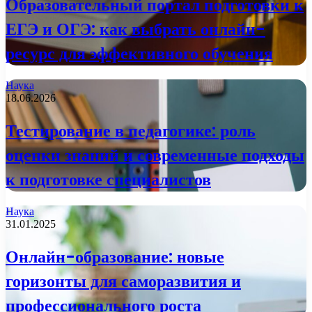
Образовательный портал подготовки к
ЕГЭ и ОГЭ: как выбрать онлайн-
ресурс для эффективного обучения
Наука
18.06.2026
Тестирование в педагогике: роль
оценки знаний и современные подходы
к подготовке специалистов
Наука
31.01.2025
Онлайн-образование: новые
горизонты для саморазвития и
профессионального роста