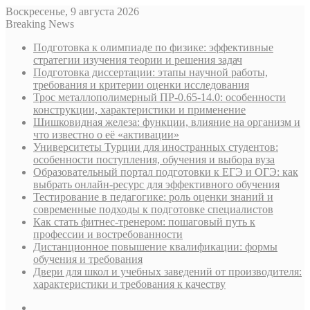
Воскресенье, 9 августа 2026
Breaking News
Подготовка к олимпиаде по физике: эффективные
стратегии изучения теории и решения задач
Подготовка диссертации: этапы научной работы,
требования и критерии оценки исследования
Трос металлополимерный ПР-0.65-14.0: особенности
конструкции, характеристики и применение
Шишковидная железа: функции, влияние на организм и
что известно о её «активации»
Университеты Турции для иностранных студентов:
особенности поступления, обучения и выбора вуза
Образовательный портал подготовки к ЕГЭ и ОГЭ: как
выбрать онлайн-ресурс для эффективного обучения
Тестирование в педагогике: роль оценки знаний и
современные подходы к подготовке специалистов
Как стать фитнес-тренером: пошаговый путь к
профессии и востребованности
Дистанционное повышение квалификации: формы
обучения и требования
Двери для школ и учебных заведений от производителя:
характеристики и требования к качеству
Sidebar