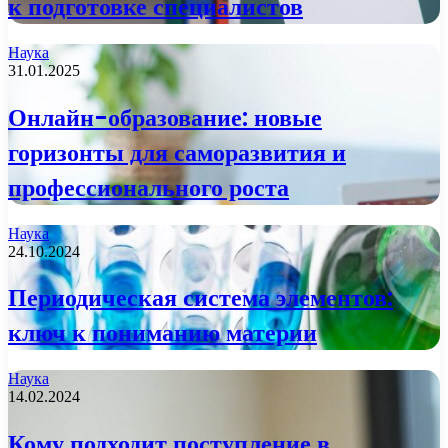
к подготовке специалистов
Наука
31.01.2025
Онлайн-образование: новые
горизонты для саморазвития и
профессионального роста
Наука
24.10.2024
Периодическая система элементов:
ключ к пониманию материи
Наука
14.02.2024
Кому подходит поступление в