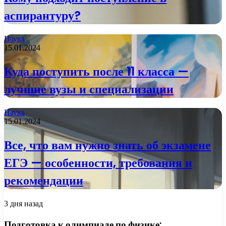
аспирантуру?
Наука
15.01.2024
Куда поступить после 11 класса —
лучшие вузы и специализации
Наука
15.01.2024
Все, что вам нужно знать об экзамене
ЕГЭ — особенности, требования и
рекомендации
3 дня назад
Подготовка к олимпиаде по физике: