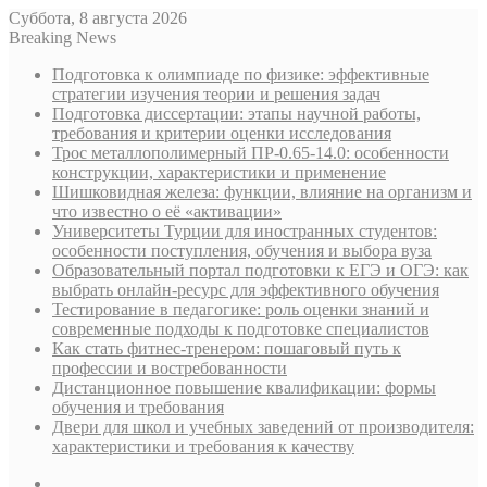
Суббота, 8 августа 2026
Breaking News
Подготовка к олимпиаде по физике: эффективные
стратегии изучения теории и решения задач
Подготовка диссертации: этапы научной работы,
требования и критерии оценки исследования
Трос металлополимерный ПР-0.65-14.0: особенности
конструкции, характеристики и применение
Шишковидная железа: функции, влияние на организм и
что известно о её «активации»
Университеты Турции для иностранных студентов:
особенности поступления, обучения и выбора вуза
Образовательный портал подготовки к ЕГЭ и ОГЭ: как
выбрать онлайн-ресурс для эффективного обучения
Тестирование в педагогике: роль оценки знаний и
современные подходы к подготовке специалистов
Как стать фитнес-тренером: пошаговый путь к
профессии и востребованности
Дистанционное повышение квалификации: формы
обучения и требования
Двери для школ и учебных заведений от производителя:
характеристики и требования к качеству
Sidebar