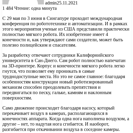
admin
25.11.2021
1 484
Чтение: одна минута
С 29 мая по 3 июня в Сингапуре проходит международная
конференция по робототехнике и автоматизации. И в рамках
этого мероприятия ученые из США представили практически
полностью мягкого робота. Их изобретение имеет 4
конечности и, как утверждают сами создатели, может быть
полезно полицейским и спасателям.
За разработку отвечают сотрудники Калифорнийского
университета в Сан-Диего. Сам робот полностью напечатан
на 3D-принтере. Корпус и конечности мягкого робота легко
гнутся, что позволяет ему проникать в самые
труднодоступные места. Но это не самое главное: благодаря
особенностям конструкции новый роботизированный
механизм способен преодолевать препятствия и
передвигаться по песку, гальке, камням и наклонным
поверхностям.
Само движение происходит благодаря насосу, который
перекачивает воздух в камерах, располагающихся в
конечностях аппарата. Когда одна нога наполнена воздухом, а
другие – нет, то надутая нога сгибается. И наоборот,
разгибается при откачивании воздуха в соседние камеры.