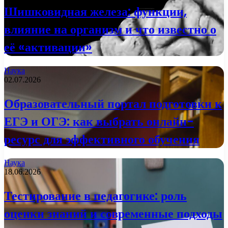
Шишковидная железа: функции,
влияние на организм и что известно о
её «активации»
Наука
02.07.2026
Образовательный портал подготовки к
ЕГЭ и ОГЭ: как выбрать онлайн-
ресурс для эффективного обучения
Наука
18.06.2026
Тестирование в педагогике: роль
оценки знаний и современные подходы