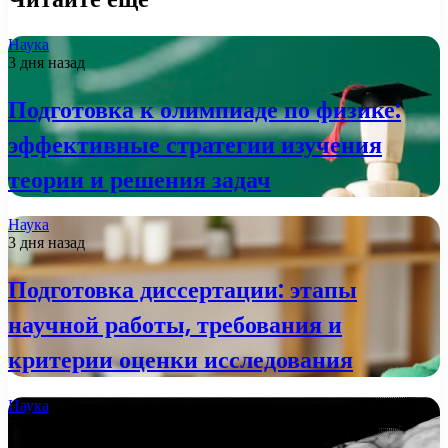
Наука
3 дня назад
Подготовка к олимпиаде по физике:
эффективные стратегии изучения
теории и решения задач
Наука
3 дня назад
Подготовка диссертации: этапы
научной работы, требования и
критерии оценки исследования
Наука
2 недели назад