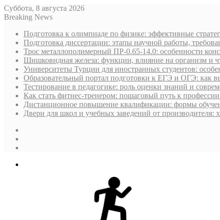
Суббота, 8 августа 2026
Breaking News
Подготовка к олимпиаде по физике: эффективные стратег
Подготовка диссертации: этапы научной работы, требова
Трос металлополимерный ПР-0.65-14.0: особенности кон
Шишковидная железа: функции, влияние на организм и чт
Университеты Турции для иностранных студентов: особен
Образовательный портал подготовки к ЕГЭ и ОГЭ: как в
Тестирование в педагогике: роль оценки знаний и совре
Как стать фитнес-тренером: пошаговый путь к профессии
Дистанционное повышение квалификации: формы обучен
Двери для школ и учебных заведений от производителя: х
Sidebar
Случайная
статья
Log
In
Меню