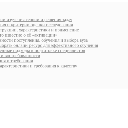
ии изучения теории и решения задач
ния и критерии оценки исследования
струкции, характеристики и применение
о известно о её «активации»
ности поступления, обучения и выбора вуза
ыбрать онлайн-ресурс для эффективного обучения
менные подходы к подготовке специалистов
 и востребованности
ия и требования
арактеристики и требования к качеству