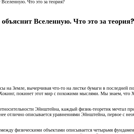
 Вселенную. Что это за теория?
объяснит Вселенную. Что это за теория
сы на Земле, вычерчивая что-то на листке бумаги в последней п
 Хокинг, покинет этот мир с похожими
мыслями. Мы знаем, что 
я относительности Эйнштейна, каждый физик-теоретик мечтал п
днее отлично описывается уравнениями Эйнштейна, первое с не
 между физическими объектами описывается четырьмя фундамен