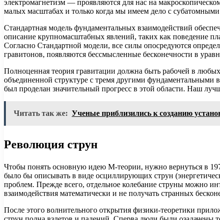
электромагнетизм — проявляются для нас на макроскопическом
малых масштабах и только когда мы имеем дело с субатомными
Стандартная модель фундаментальных взаимодействий обеспечив
описание крупномасштабных явлений, таких как поведение план
Согласно Стандартной модели, все силы опосредуются определ
гравитонов, появляются бессмысленные бесконечности в уравн
Полноценная теория гравитации должна быть рабочей в любых
объединенной структуре с тремя другими фундаментальными вз
был проделан значительный прогресс в этой области. Наш луч
Читать так же:
Ученые приблизились к созданию установ
Революция струн
Чтобы понять основную идею М-теории, нужно вернуться в 1970
было бы описывать в виде осциллирующих струн (энергетиче
проблем. Прежде всего, отдельное колебание струны можно инт
взаимодействия математически и не получать странных бескон
После этого волнительного открытия физики-теоретики приложи
струн полна взлетов и падений. Сперва люди были озадачены т