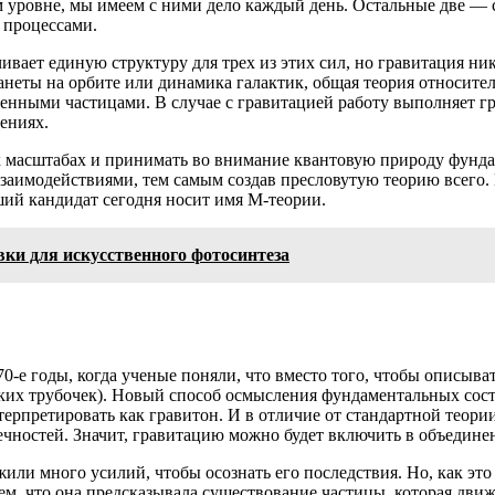
 уровне, мы имеем с ними дело каждый день. Остальные две — 
 процессами.
ает единую структуру для трех из этих сил, но гравитация ника
еты на орбите или динамика галактик, общая теория относитель
енными частицами. В случае с гравитацией работу выполняет гр
ениях.
 масштабах и принимать во внимание квантовую природу фунда
аимодействиями, тем самым создав пресловутую теорию всего. К
ший кандидат сегодня носит имя M-теории.
ки для искусственного фотосинтеза
-е годы, когда ученые поняли, что вместо того, чтобы описыва
ских трубочек). Новый способ осмысления фундаментальных со
ерпретировать как гравитон. И в отличие от стандартной теори
ечностей. Значит, гравитацию можно будет включить в объедине
ли много усилий, чтобы осознать его последствия. Но, как это
ем, что она предсказывала существование частицы, которая движ