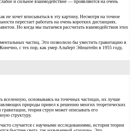
слабое и сильное взаимодействие — проявляются на очень
к не хочет вписываться в эту картину. Несмотря на точное
ности перестает работать на очень коротких дистанциях.
авитон. Но когда мы пытаемся рассчитать взаимодействия этих
ментальных частиц. Это позволило бы уместить гравитацию в
онечно, с тех пор, как умер Альберт Эйнштейн в 1955 году,
ть вселенную, основываясь на точечных частицах, их лучше
ставляющих природы привел к решению многих теоретических
и гравитации, теория струн может описывать его
нную структуру.
 часто случается с научными исследованиями, история теории
ется быстрее света, так называемый «тахион». Это