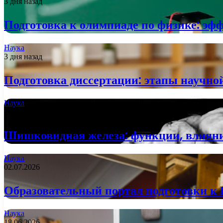
3 дня назад
Подготовка к олимпиаде по физике: эф
Наука
3 дня назад
Подготовка диссертации: этапы научно
Наука
2 недели назад
Шишковидная железа: функции, влияние
Наука
02.07.2026
Образовательный портал подготовки к 
Наука
18.06.2026