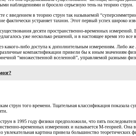
ыми наблюдениями и бросило серьезную тень на теорию струн.
сте с введением в теорию струн так называемой “суперсимметрии
ие фактически устраняет тахион. Этот первый успех широко изв
т существования десяти пространственно-временных измерений. В
редлагалось уже несколько решений, и в настоящее время это вс
ез какого-либо доступа к дополнительным измерениям. Либо ж
о различные компактификации привели бы к иным значениям фи
сконечной “множественной вселенной”, управляемой разными фи
мозг?
тикам струн того времени. Тщательная классификация показала 
яти.
 струн в 1995 году физики предположили, что пять последовате
ранственно-временных измерениях и называется М-теорией. Она
тно увлекательная картина привела большинство теоретических фи