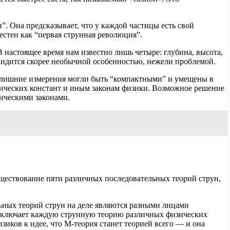
”. Она предсказывает, что у каждой частицы есть свой
естен как “первая струнная революция”.
 настоящее время нам известно лишь четыре: глубина, высота,
е видится скорее необычной особенностью, нежели проблемой.
е лишние измерения могли быть “компактными” и умещены в
зических констант и иным законам физики. Возможное решение
зическими законами.
существование пяти различных последовательных теорий струн,
льных теорий струн на деле являются разными лицами
 включает каждую струнную теорию различных физических
зиков к идее, что М-теория станет теорией всего — и она