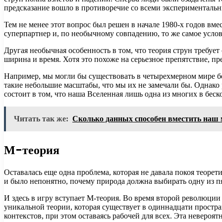
предсказание вошло в противоречие со всеми экспериментальн
Тем не менее этот вопрос был решен в начале 1980-х годов вме
суперпартнер и, по необычному совпадению, то же самое услов
Другая необычная особенность в том, что теория струн требуе
ширина и время. Хотя это похоже на серьезное препятствие, п
Например, мы могли бы существовать в четырехмерном мире б
такие небольшие масштабы, что мы их не замечали бы. Однак
состоит в том, что наша Вселенная лишь одна из многих в бе
Читать так же:
Сколько данных способен вместить наш 
М-теория
Оставалась еще одна проблема, которая не давала покоя теоре
и было непонятно, почему природа должна выбирать одну из п
И здесь в игру вступает М-теория. Во время второй революции
уникальной теории, которая существует в одиннадцати прост
контекстов, при этом оставаясь рабочей для всех. Эта невероя