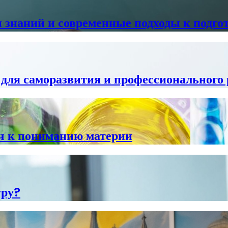
и знаний и современные подходы к подго
для саморазвития и профессионального 
юч к пониманию материи
уру?