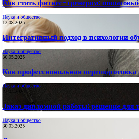
Как стать фитнес-тренером: пошаговый
Наука и общество
12.08.2025
Интегративный подход в психологии об
Наука и общество
30.05.2025
Как профессиональная переподготовка 
Наука и общество
23.04.2025
Заказ дипломной работы: решение для те
Наука и общество
30.03.2025