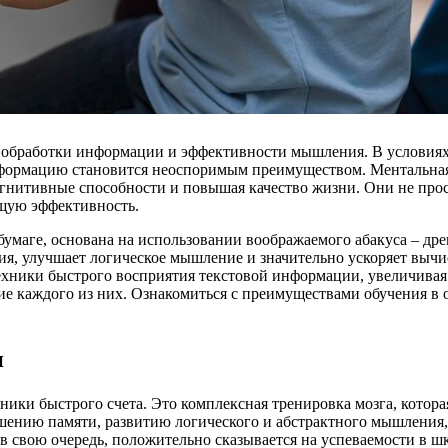
 обработки информации и эффективности мышления. В условиях 
нформацию становится неоспоримым преимуществом. Ментальная
огнитивные способности и повышая качество жизни. Они не прос
бщую эффективность.
бумаге, основана на использовании воображаемого абакуса – др
я, улучшает логическое мышление и значительно ускоряет вычис
хники быстрого восприятия текстовой информации, увеличивая с
ие каждого из них. Ознакомиться с преимуществами обучения в
и
ники быстрого счета. Это комплексная тренировка мозга, котор
чшению памяти, развитию логического и абстрактного мышлен
 свою очередь, положительно сказывается на успеваемости в шк