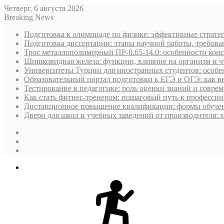
Четверг, 6 августа 2026
Breaking News
Подготовка к олимпиаде по физике: эффективные стратег
Подготовка диссертации: этапы научной работы, требова
Трос металлополимерный ПР-0.65-14.0: особенности кон
Шишковидная железа: функции, влияние на организм и чт
Университеты Турции для иностранных студентов: особен
Образовательный портал подготовки к ЕГЭ и ОГЭ: как в
Тестирование в педагогике: роль оценки знаний и совре
Как стать фитнес-тренером: пошаговый путь к профессии
Дистанционное повышение квалификации: формы обучен
Двери для школ и учебных заведений от производителя: х
Sidebar
Случайная
статья
Log
In
Меню