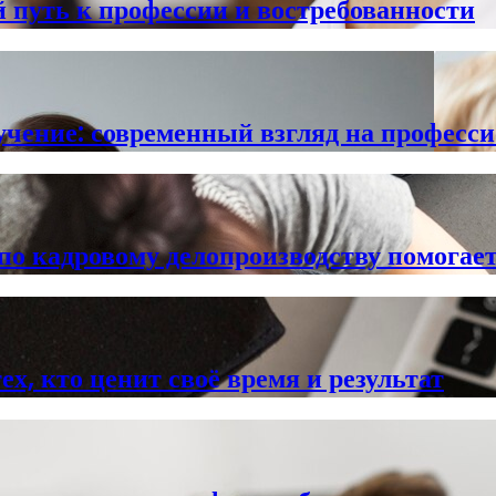
 путь к профессии и востребованности
учение: современный взгляд на професс
по кадровому делопроизводству помогае
х, кто ценит своё время и результат