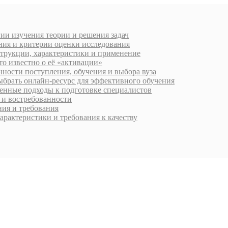
ии изучения теории и решения задач
ния и критерии оценки исследования
струкции, характеристики и применение
о известно о её «активации»
ности поступления, обучения и выбора вуза
ыбрать онлайн-ресурс для эффективного обучения
менные подходы к подготовке специалистов
 и востребованности
ия и требования
арактеристики и требования к качеству