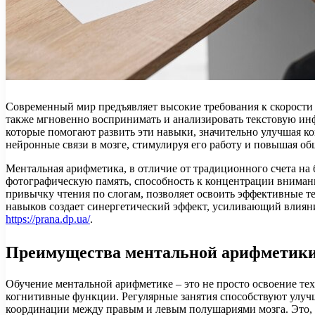
Современный мир предъявляет высокие требования к скорости
также мгновенно воспринимать и анализировать текстовую и
которые помогают развить эти навыки, значительно улучшая к
нейронные связи в мозге, стимулируя его работу и повышая о
Ментальная арифметика, в отличие от традиционного счета на 
фотографическую память, способность к концентрации внимани
привычку чтения по слогам, позволяет освоить эффективные те
навыков создает синергетический эффект, усиливающий влиян
https://prana.dp.ua/
.
Преимущества ментальной арифметик
Обучение ментальной арифметике – это не просто освоение тех
когнитивные функции. Регулярные занятия способствуют улу
координации между правым и левым полушариями мозга. Это, в