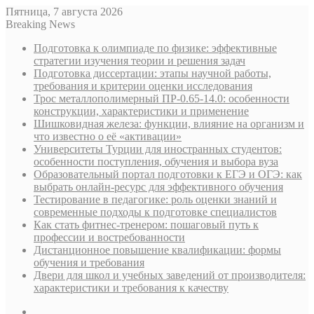
Пятница, 7 августа 2026
Breaking News
Подготовка к олимпиаде по физике: эффективные
стратегии изучения теории и решения задач
Подготовка диссертации: этапы научной работы,
требования и критерии оценки исследования
Трос металлополимерный ПР-0.65-14.0: особенности
конструкции, характеристики и применение
Шишковидная железа: функции, влияние на организм и
что известно о её «активации»
Университеты Турции для иностранных студентов:
особенности поступления, обучения и выбора вуза
Образовательный портал подготовки к ЕГЭ и ОГЭ: как
выбрать онлайн-ресурс для эффективного обучения
Тестирование в педагогике: роль оценки знаний и
современные подходы к подготовке специалистов
Как стать фитнес-тренером: пошаговый путь к
профессии и востребованности
Дистанционное повышение квалификации: формы
обучения и требования
Двери для школ и учебных заведений от производителя:
характеристики и требования к качеству
Sidebar