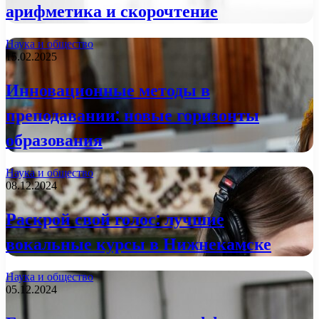
арифметика и скорочтение
Наука и общество
15.02.2025
Инновационные методы в
преподавании: новые горизонты
образования
Наука и общество
08.12.2024
Раскрой свой голос: лучшие
вокальные курсы в Нижнекамске
Наука и общество
05.12.2024