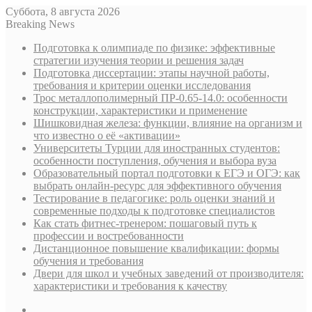
Суббота, 8 августа 2026
Breaking News
Подготовка к олимпиаде по физике: эффективные
стратегии изучения теории и решения задач
Подготовка диссертации: этапы научной работы,
требования и критерии оценки исследования
Трос металлополимерный ПР-0.65-14.0: особенности
конструкции, характеристики и применение
Шишковидная железа: функции, влияние на организм и
что известно о её «активации»
Университеты Турции для иностранных студентов:
особенности поступления, обучения и выбора вуза
Образовательный портал подготовки к ЕГЭ и ОГЭ: как
выбрать онлайн-ресурс для эффективного обучения
Тестирование в педагогике: роль оценки знаний и
современные подходы к подготовке специалистов
Как стать фитнес-тренером: пошаговый путь к
профессии и востребованности
Дистанционное повышение квалификации: формы
обучения и требования
Двери для школ и учебных заведений от производителя:
характеристики и требования к качеству
Sidebar