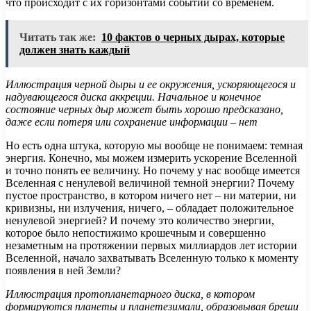
что происходит с их горизонтами событий со временем.
Читать так же:
10 фактов о черных дырах, которые
должен знать каждый
Иллюстрация черной дыры и ее окружения, ускоряющегося и
надувающегося диска аккреции. Начальное и конечное
состояние черных дыр может быть хорошо предсказано,
даже если потеря или сохранение информации – нет
Но есть одна штука, которую мы вообще не понимаем: темная
энергия. Конечно, мы можем измерить ускорение Вселенной
и точно понять ее величину. Но почему у нас вообще имеется
Вселенная с ненулевой величиной темной энергии? Почему
пустое пространство, в котором ничего нет – ни материи, ни
кривизны, ни излучения, ничего, – обладает положительное
ненулевой энергией? И почему это количество энергии,
которое было непостижимо крошечным и совершенно
незаметным на протяжении первых миллиардов лет истории
Вселенной, начало захватывать Вселенную только к моменту
появления в ней Земли?
Иллюстрация протопланетарного диска, в котором
формируются планеты и планетезимали, образовывая бреши