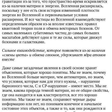
гравитации из-за того, что пространство-время искривляется
из-за наличия материи и энергии. Вселенная расширилась,
поскольку у нее есть своя история изменений плотности
энергии во Вселенной и первоначальные условия
расширения. И все частицы во Вселенной взаимодействуют
определенным образом из-за вполне известных правил
квантовой теории поля и обмена векторных бозонов. От
самых маленьких субатомных частиц до самых больших
масштабов действуют одни и те же силы, которые движут
бозонами и галактиками.
Сильное взаимодействие, которое появляется из-за наличия
«смены цвета» и обмена глюонов, удерживает ядра атомов
вместе
Даже самые загадочные явления в своей основе хранят
объяснения, которые хорошо понятны. Мы не знаем, почему
во Вселенной больше материи, чем антиматерии, но знаем,
что условия, которые нам для этого нужны, ­– нарушение
барионного числа, С и СР-нарушение – имеют место. Мы не
знаем, какова природа темной материи, но ее общие свойства,
где она находится и как кластеризуется, все это хорошо
понятно. Мы также не знаем, сохраняют черные дыры
информацию или нет, но понимаем конечное и начальное
состояние этих объектов, а также и то, как они рождаются и