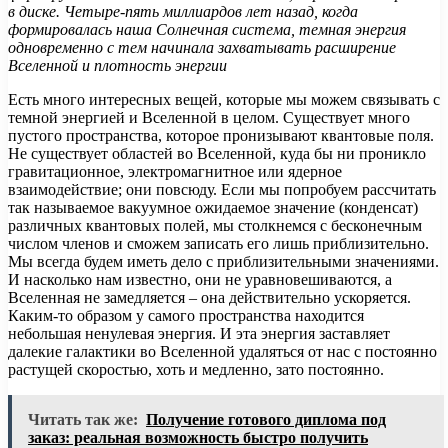
в диске. Четыре-пять миллиардов лет назад, когда
формировалась наша Солнечная система, темная энергия
одновременно с тем начинала захватывать расширение
Вселенной и плотность энергии
Есть много интересных вещей, которые мы можем связывать с
темной энергией и Вселенной в целом. Существует много
пустого пространства, которое пронизывают квантовые поля.
Не существует областей во Вселенной, куда бы ни проникло
гравитационное, электромагнитное или ядерное
взаимодействие; они повсюду. Если мы попробуем рассчитать
так называемое вакуумное ожидаемое значение (конденсат)
различных квантовых полей, мы столкнемся с бесконечным
числом членов и сможем записать его лишь приблизительно.
Мы всегда будем иметь дело с приблизительными значениями.
И насколько нам известно, они не уравновешиваются, а
Вселенная не замедляется – она действительно ускоряется.
Каким-то образом у самого пространства находится
небольшая ненулевая энергия. И эта энергия заставляет
далекие галактики во Вселенной удаляться от нас с постоянно
растущей скоростью, хоть и медленно, зато постоянно.
Читать так же:
Получение готового диплома под
заказ: реальная возможность быстро получить