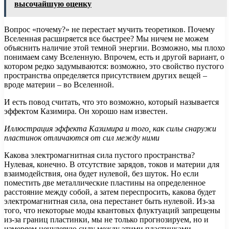
высочайшую оценку
Вопрос «почему?» не перестает мучить теоретиков. Почему
Вселенная расширяется все быстрее? Мы ничем не можем
объяснить наличие этой темной энергии. Возможно, мы плохо
понимаем саму Вселенную. Впрочем, есть и другой вариант, о
котором редко задумываются: возможно, это свойство пустого
пространства определяется присутствием других вещей –
вроде материи – во Вселенной.
И есть повод считать, что это возможно, который называется
эффектом Казимира. Он хорошо нам известен.
Иллюстрация эффекта Казимира и того, как силы снаружи
пластинок отличаются от сил между ними
Какова электромагнитная сила пустого пространства?
Нулевая, конечно. В отсутствие зарядов, токов и материи для
взаимодействия, она будет нулевой, без шуток. Но если
поместить две металлические пластины на определенное
расстояние между собой, а затем переспросить, какова будет
электромагнитная сила, она перестанет быть нулевой. Из-за
того, что некоторые моды квантовых флуктуаций запрещены
из-за границ пластинки, мы не только прогнозируем, но и
измеряем ненулевую силу между этими пластинками,