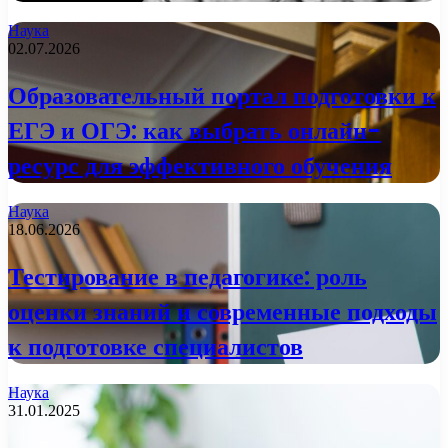
Наука
02.07.2026
Образовательный портал подготовки к
ЕГЭ и ОГЭ: как выбрать онлайн-
ресурс для эффективного обучения
Наука
18.06.2026
Тестирование в педагогике: роль
оценки знаний и современные подходы
к подготовке специалистов
Наука
31.01.2025