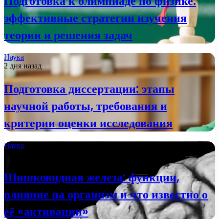
Подготовка к олимпиаде по физике:
эффективные стратегии изучения
теории и решения задач
Наука
2 дня назад
Подготовка диссертации: этапы
научной работы, требования и
критерии оценки исследования
Наука
2 недели назад
Шишковидная железа: функции,
влияние на организм и что известно о
её «активации»