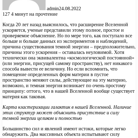
admin
24.08.2022
127
4 минут на прочтение
Когда 20 лет назад выяснилось, что расширение Вселенной
ускоряется, ученые представили этому полное, простое и
проверяемое объяснение. Но по мере того, как поступало все
больше и больше данных из экспериментов и наблюдений,
причина существования темной энергии –
предположительно,
причины этого ускорения – оставалась неуловимой. Хотя
технически она эквивалентна «космологической постоянной»
(или энергии, присущей самому пространству), нет никакого
способа вывести ее величину. Но если вспомнить, что
помещение определенных форм материи в пустое
пространство меняют силы, действующие на эту материю,
возможно, и темная энергия возникает по очень простому
принципу: оттого, что в нашей Вселенной вообще существует
материя как таковая.
Карта кластеризации галактик в нашей Вселенной. Наличие
этих структур может объяснить присутствие и силу
темной энергии целиком и полностью
Большинство сил и явлений имеют истоки, которые легко
обнаружить. Два массивных объекта испытывают силу