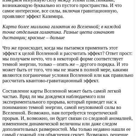
возникающую буквально из пустого пространства. И что
самое интересное, все силы, включая гравитационную,
проявляют эффект Казимира.
Карта более миллиона галактик во Вселенной; в каждой
точке отдельная галактика. Разные
цвета
означают
дистанции; красные – дальше
Что же происходит, когда мы пытаемся применить этот
эффект к целой Вселенной и рассчитать эффект? Ответ прост:
мы получаем нечто, что в некоторой форме соответствует
темной энергии, только – опять же – другого порядка. И это
может быть от того, что мы не знаем в полной мере, какими
являются пограничные условия Вселенной или как правильно
рассчитать квантово-гравитационный эффект.
Составление карты Вселенной может быть самой легкой
частью. Вряд ли мы дождемся наблюдаемого или
экспериментального прорыва, который приведет нас к
пониманию темной энергии, самой неуловимой силы во
Вселенной. Возможно, нам потребуется теоретический
прорыв. И, возможно, он будет связан со следовой аномалией,
изменением динамической величины или даже следом
дополнительных размерностей. Мы только недавно нашли ее
самый сложный для объяснения секрет. Возможно, решение