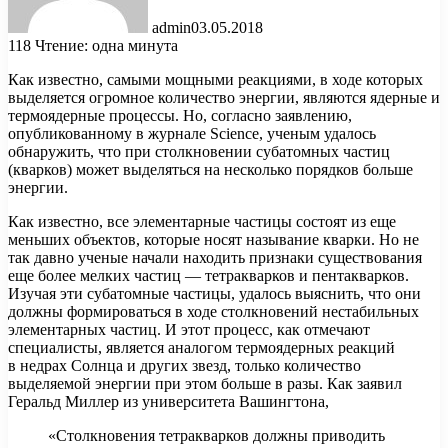
admin
03.05.2018
118
Чтение: одна минута
Как известно, самыми мощными реакциями, в ходе которых
выделяется огромное количество энергии, являются ядерные и
термоядерные процессы. Но, согласно заявлению,
опубликованному в журнале Science, ученым удалось
обнаружить, что при столкновении субатомных частиц
(кварков
) может выделяться на несколько порядков больше
энергии.
Как известно, все элементарные частицы состоят из еще
меньших объектов, которые носят называние кварки. Но не
так давно ученые начали находить признаки существования
еще более мелких частиц — тетракварков и пентакварков.
Изучая эти субатомные частицы, удалось выяснить, что они
должны формироваться в ходе столкновений нестабильных
элементарных частиц. И этот процесс, как отмечают
специалисты, является аналогом термоядерных реакций
в недрах Солнца и других звезд, только количество
выделяемой энергии при этом больше в разы. Как заявил
Геральд Миллер из университета Вашингтона,
«Столкновения тетракварков должны приводить