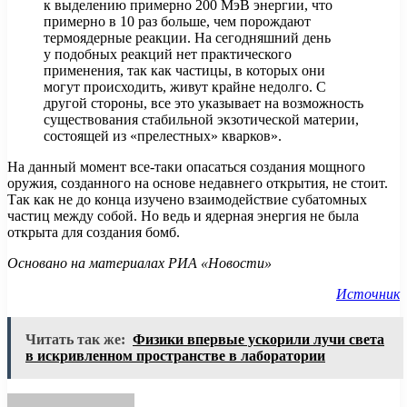
к выделению примерно 200 МэВ энергии, что
примерно в 10 раз больше, чем порождают
термоядерные реакции. На сегодняшний день
у подобных реакций нет практического
применения, так как частицы, в которых они
могут происходить, живут крайне недолго. С
другой стороны, все это указывает на возможность
существования стабильной экзотической материи,
состоящей из «прелестных» кварков».
На данный момент все-таки опасаться создания мощного
оружия, созданного на основе недавнего открытия, не стоит.
Так как не до конца изучено взаимодействие субатомных
частиц между собой. Но ведь и ядерная энергия не была
открыта для создания бомб.
Основано на материалах РИА «Новости»
Источник
Читать так же:
Физики впервые ускорили лучи света
в искривленном пространстве в лаборатории