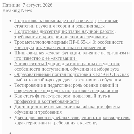
Пятница, 7 августа 2026
Breaking News
Подготовка к олимпиаде по физике: эффективные
стратегии изучения теории и решения задач
Подготовка диссертации: этапы научной работы,
требования и критерии оценки исследования
Трос металлополимерный ПР-0.65-14.0: особенности
конструкции, характеристики и применение
Шишковидная железа: функции, влияние на организм и
что известно о её «активации»
Университеты Турции для иностранных студентов:
особенности поступления, обучения и выбора вуза
Образовательный портал подготовки к ЕГЭ и ОГЭ: как
выбрать онлайн-ресурс для эффективного обучения
Тестирование в педагогике: роль оценки знаний и
современные подходы к подготовке специалистов
Как стать фитнес-тренером: пошаговый путь к
профессии и востребованности
Дистанционное повышение квалификации: формы
обучения и требования
Двери для школ и учебных заведений от производителя:
характеристики и требования к качеству
Sidebar