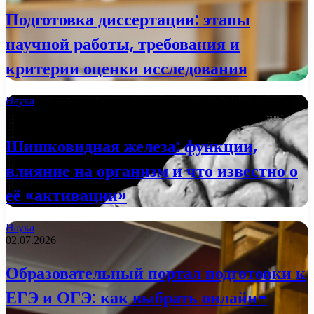
Подготовка диссертации: этапы
научной работы, требования и
критерии оценки исследования
Наука
2 недели назад
Шишковидная железа: функции,
влияние на организм и что известно о
её «активации»
Наука
02.07.2026
Образовательный портал подготовки к
ЕГЭ и ОГЭ: как выбрать онлайн-