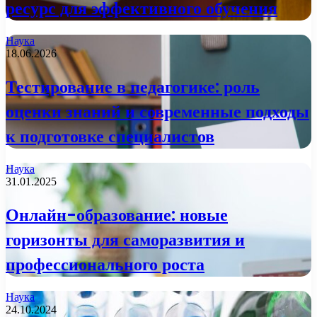
ресурс для эффективного обучения
Наука
18.06.2026
Тестирование в педагогике: роль
оценки знаний и современные подходы
к подготовке специалистов
Наука
31.01.2025
Онлайн-образование: новые
горизонты для саморазвития и
профессионального роста
Наука
24.10.2024