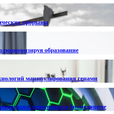
гические прорывы
олюционизируя образование
хнологий манипулирования генами
бридизация: революция в биомедицине