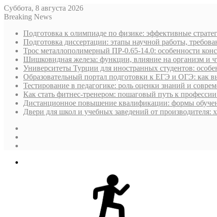
Суббота, 8 августа 2026
Breaking News
Подготовка к олимпиаде по физике: эффективные стратег
Подготовка диссертации: этапы научной работы, требова
Трос металлополимерный ПР-0.65-14.0: особенности кон
Шишковидная железа: функции, влияние на организм и чт
Университеты Турции для иностранных студентов: особен
Образовательный портал подготовки к ЕГЭ и ОГЭ: как в
Тестирование в педагогике: роль оценки знаний и совре
Как стать фитнес-тренером: пошаговый путь к профессии
Дистанционное повышение квалификации: формы обучен
Двери для школ и учебных заведений от производителя: х
Sidebar
Случайная
статья
Log
In
Меню