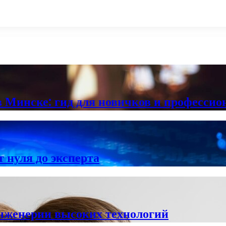
в Минске: гид для новичков и профессио
 нуля до эксперта
инженерии высоких технологий