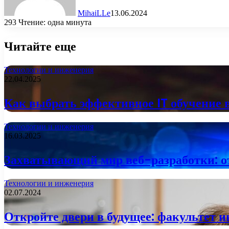
MihaiLLe
13.06.2024
293
Чтение: одна минута
Читайте еще
Технологии и инженерия
22.04.2025
Как выбрать эффективное IT обучение 
Технологии и инженерия
16.03.2025
Захватывающий мир веб-разработки: от
Технологии и инженерия
02.07.2024
Откройте двери в будущее: факультет 