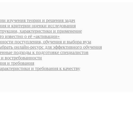
ии изучения теории и решения задач
ния и критерии оценки исследования
струкции, характеристики и применение
о известно о её «активации»
ности поступления, обучения и выбора вуза
ыбрать онлайн-ресурс для эффективного обучения
менные подходы к подготовке специалистов
 и востребованности
ия и требования
арактеристики и требования к качеству