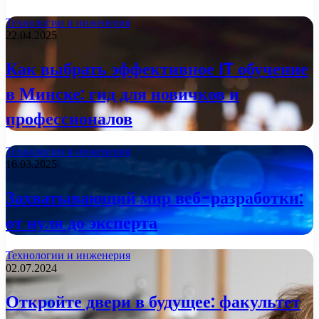
Технологии и инженерия
22.04.2025
Как выбрать эффективное IT обучение
в Минске: гид для новичков и
профессионалов
Технологии и инженерия
16.03.2025
Захватывающий мир веб-разработки:
от нуля до эксперта
Технологии и инженерия
02.07.2024
Откройте двери в будущее: факультет