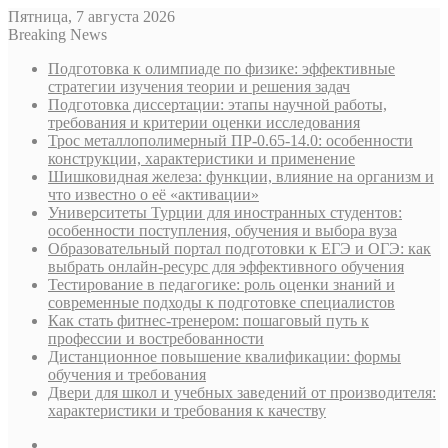
Пятница, 7 августа 2026
Breaking News
Подготовка к олимпиаде по физике: эффективные
стратегии изучения теории и решения задач
Подготовка диссертации: этапы научной работы,
требования и критерии оценки исследования
Трос металлополимерный ПР-0.65-14.0: особенности
конструкции, характеристики и применение
Шишковидная железа: функции, влияние на организм и
что известно о её «активации»
Университеты Турции для иностранных студентов:
особенности поступления, обучения и выбора вуза
Образовательный портал подготовки к ЕГЭ и ОГЭ: как
выбрать онлайн-ресурс для эффективного обучения
Тестирование в педагогике: роль оценки знаний и
современные подходы к подготовке специалистов
Как стать фитнес-тренером: пошаговый путь к
профессии и востребованности
Дистанционное повышение квалификации: формы
обучения и требования
Двери для школ и учебных заведений от производителя:
характеристики и требования к качеству
Sidebar