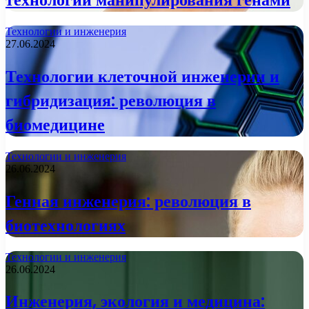
Технологии и инженерия
27.06.2024
Технологии клеточной инженерии и
гибридизация: революция в
биомедицине
Технологии и инженерия
26.06.2024
Генная инженерия: революция в
биотехнологиях
Технологии и инженерия
26.06.2024
Инженерия, экология и медицина: