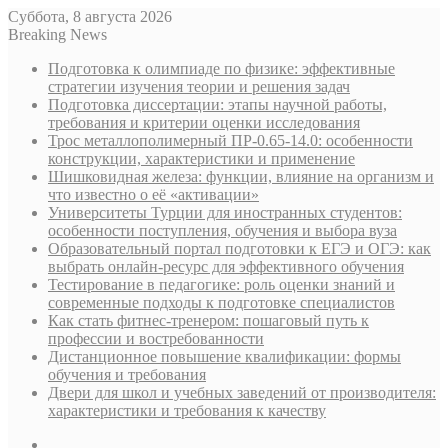
Суббота, 8 августа 2026
Breaking News
Подготовка к олимпиаде по физике: эффективные
стратегии изучения теории и решения задач
Подготовка диссертации: этапы научной работы,
требования и критерии оценки исследования
Трос металлополимерный ПР-0.65-14.0: особенности
конструкции, характеристики и применение
Шишковидная железа: функции, влияние на организм и
что известно о её «активации»
Университеты Турции для иностранных студентов:
особенности поступления, обучения и выбора вуза
Образовательный портал подготовки к ЕГЭ и ОГЭ: как
выбрать онлайн-ресурс для эффективного обучения
Тестирование в педагогике: роль оценки знаний и
современные подходы к подготовке специалистов
Как стать фитнес-тренером: пошаговый путь к
профессии и востребованности
Дистанционное повышение квалификации: формы
обучения и требования
Двери для школ и учебных заведений от производителя:
характеристики и требования к качеству
Sidebar