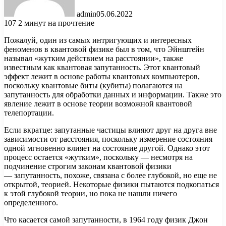
admin
05.06.2022
107
2 минут на прочтение
Пожалуй, один из самых интригующих и интересных
феноменов в квантовой физике был в том, что Эйнштейн
называл «жутким действием на расстоянии», также
известным как квантовая запутанность. Этот квантовый
эффект лежит в основе работы квантовых компьютеров,
поскольку
квантовые биты (кубиты) полагаются на
запутанность для обработки данных и информации. Также это
явление лежит в основе теории возможной квантовой
телепортации.
Если вкратце: запутанные частицы влияют друг на друга вне
зависимости от расстояния, поскольку измерение состояния
одной мгновенно влияет на состояние другой. Однако этот
процесс остается «жутким», поскольку — несмотря на
подчинение строгим законам квантовой физики
— запутанность, похоже, связана с более глубокой, но еще не
открытой, теорией. Некоторые физики пытаются подкопаться
к этой глубокой теории, но пока не нашли ничего
определенного.
Что касается самой запутанности, в 1964 году физик Джон