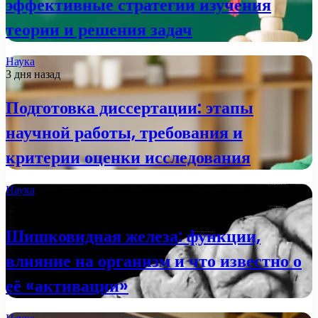
эффективные стратегии изучения
теории и решения задач
Наука
3 дня назад
Подготовка диссертации: этапы
научной работы, требования и
критерии оценки исследования
Наука
2 недели назад
Шишковидная железа: функции,
влияние на организм и что известно о
её «активации»