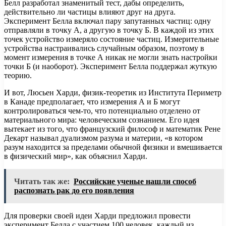
Белл разработал знаменитый тест, дабы определить,
действительно ли частицы влияют друг на друга.
Эксперимент Белла включал пару запутанных частиц: одну
отправляли в точку А, а другую в точку Б. В каждой из этих
точек устройство измеряло состояние частиц. Измерительные
устройства настраивались случайным образом, поэтому в
момент измерения в точке А никак не могли знать настройки
точки Б (и наоборот). Эксперимент Белла поддержал жуткую
теорию.
И вот, Люсьен Харди, физик-теоретик из Института Периметр
в Канаде предполагает, что измерения А и Б могут
контролироваться чем-то, что потенциально отделено от
материального мира: человеческим сознанием. Его идея
вытекает из того, что французский философ и математик Рене
Декарт называл дуализмом разума и материи, «в котором
разум находится за пределами обычной физики и вмешивается
в физический мир», как объяснил Харди.
Читать так же:
Российские ученые нашли способ
распознать рак до его появления
Для проверки своей идеи Харди предложил провести
эксперимент Белла с участием 100 человек, каждый из