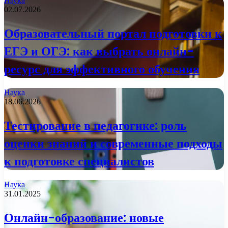
Наука
02.07.2026
Образовательный портал подготовки к
ЕГЭ и ОГЭ: как выбрать онлайн-
ресурс для эффективного обучения
Наука
18.06.2026
Тестирование в педагогике: роль
оценки знаний и современные подходы
к подготовке специалистов
Наука
31.01.2025
Онлайн-образование: новые