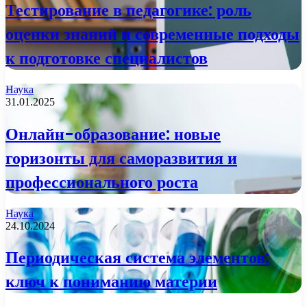
Тестирование в педагогике: роль
оценки знаний и современные подходы
к подготовке специалистов
Наука
31.01.2025
Онлайн-образование: новые
горизонты для саморазвития и
профессионального роста
Наука
24.10.2024
Периодическая система элементов:
ключ к пониманию материи