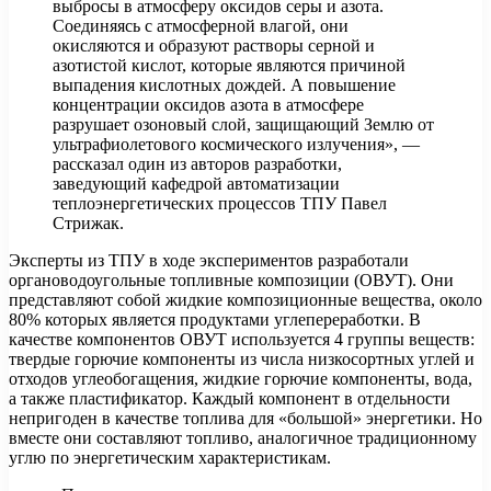
выбросы в атмосферу оксидов серы и азота.
Соединяясь с атмосферной влагой, они
окисляются и образуют растворы серной и
азотистой кислот, которые являются причиной
выпадения кислотных дождей. А повышение
концентрации оксидов азота в атмосфере
разрушает озоновый слой, защищающий Землю от
ультрафиолетового космического излучения», —
рассказал один из авторов разработки,
заведующий кафедрой автоматизации
теплоэнергетических процессов ТПУ Павел
Стрижак.
Эксперты из ТПУ в ходе экспериментов разработали
органоводоугольные топливные композиции (ОВУТ). Они
представляют собой жидкие композиционные вещества, около
80% которых является продуктами углепереработки. В
качестве компонентов ОВУТ используется 4 группы веществ:
твердые горючие компоненты из числа низкосортных углей и
отходов углеобогащения, жидкие горючие компоненты, вода,
а также пластификатор. Каждый компонент в отдельности
непригоден в качестве топлива для «большой» энергетики. Но
вместе они составляют топливо, аналогичное традиционному
углю по энергетическим характеристикам.