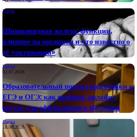
Наука
2 недели назад
Шишковидная железа: функции,
влияние на организм и что известно о
её «активации»
Наука
02.07.2026
Образовательный портал подготовки к
ЕГЭ и ОГЭ: как выбрать онлайн-
ресурс для эффективного обучения
Наука
18.06.2026