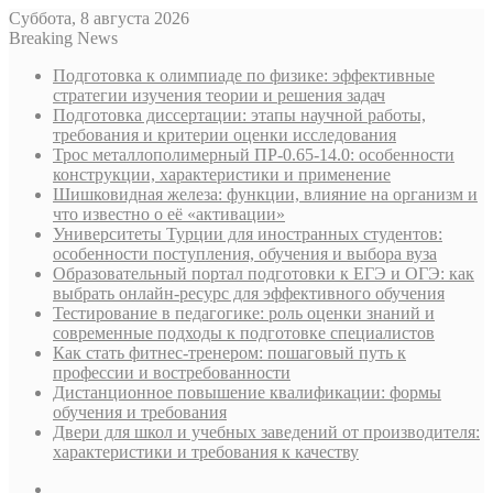
Суббота, 8 августа 2026
Breaking News
Подготовка к олимпиаде по физике: эффективные
стратегии изучения теории и решения задач
Подготовка диссертации: этапы научной работы,
требования и критерии оценки исследования
Трос металлополимерный ПР-0.65-14.0: особенности
конструкции, характеристики и применение
Шишковидная железа: функции, влияние на организм и
что известно о её «активации»
Университеты Турции для иностранных студентов:
особенности поступления, обучения и выбора вуза
Образовательный портал подготовки к ЕГЭ и ОГЭ: как
выбрать онлайн-ресурс для эффективного обучения
Тестирование в педагогике: роль оценки знаний и
современные подходы к подготовке специалистов
Как стать фитнес-тренером: пошаговый путь к
профессии и востребованности
Дистанционное повышение квалификации: формы
обучения и требования
Двери для школ и учебных заведений от производителя:
характеристики и требования к качеству
Sidebar