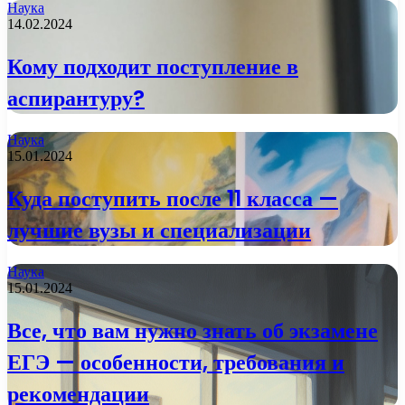
Наука
14.02.2024
Кому подходит поступление в
аспирантуру?
Наука
15.01.2024
Куда поступить после 11 класса —
лучшие вузы и специализации
Наука
15.01.2024
Все, что вам нужно знать об экзамене
ЕГЭ — особенности, требования и
рекомендации