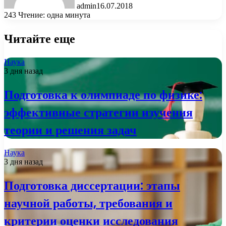
admin
16.07.2018
243
Чтение: одна минута
Читайте еще
Наука
3 дня назад
Подготовка к олимпиаде по физике:
эффективные стратегии изучения
теории и решения задач
Наука
3 дня назад
Подготовка диссертации: этапы
научной работы, требования и
критерии оценки исследования