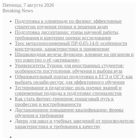
Пятница, 7 августа 2026
Breaking News
Подготовка к олимпиаде по физике: эффективные
стратегии изучения теории и решения задач
Подготовка диссертации: этапы научной работы,
требования и критерии оценки исследования
Трос металлополимерный ПР-0.65-14.0: особенности
конструкции, характеристики и применение
Шишковидная железа: функции, влияние на организм и
что известно о её «активации»
Университеты Турции для иностранных студентов:
особенности поступления, обучения и выбора вуза
Образовательный портал подготовки к ЕГЭ и ОГЭ: как
выбрать онлайн-ресурс для эффективного обучения
Тестирование в педагогике: роль оценки знаний и
современные подходы к подготовке специалистов
Как стать фитнес-тренером: пошаговый путь к
профессии и востребованности
Дистанционное повышение квалификации: формы
обучения и требования
Двери для школ и учебных заведений от производителя:
характеристики и требования к качеству
Sidebar