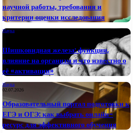
научной работы, требования и
критерии оценки исследования
Наука
2 недели назад
Шишковидная железа: функции,
влияние на организм и что известно о
её «активации»
Наука
02.07.2026
Образовательный портал подготовки к
ЕГЭ и ОГЭ: как выбрать онлайн-
ресурс для эффективного обучения