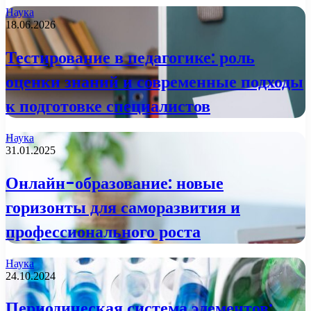
Наука
18.06.2026
Тестирование в педагогике: роль
оценки знаний и современные подходы
к подготовке специалистов
Наука
31.01.2025
Онлайн-образование: новые
горизонты для саморазвития и
профессионального роста
Наука
24.10.2024
Периодическая система элементов: