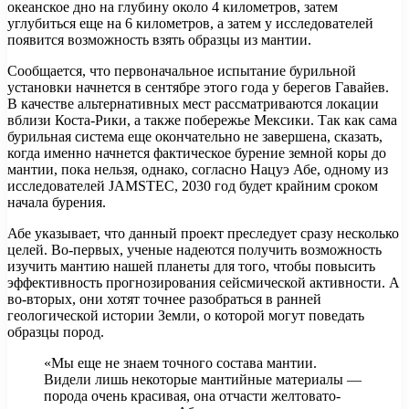
океанское дно на глубину около 4 километров, затем
углубиться еще на 6 километров, а затем у исследователей
появится возможность взять образцы из мантии.
Сообщается, что первоначальное испытание бурильной
установки начнется в сентябре этого года у берегов Гавайев.
В качестве альтернативных мест рассматриваются локации
вблизи Коста-Рики, а также побережье Мексики. Так как сама
бурильная система еще окончательно не завершена, сказать,
когда именно начнется фактическое бурение земной коры до
мантии, пока нельзя, однако, согласно Нацуэ Абе, одному из
исследователей JAMSTEC, 2030 год будет крайним сроком
начала бурения.
Абе указывает, что данный проект преследует сразу несколько
целей. Во-первых, ученые надеются получить возможность
изучить мантию нашей планеты для того, чтобы повысить
эффективность прогнозирования сейсмической активности. А
во-вторых, они хотят точнее разобраться в ранней
геологической истории Земли, о которой могут поведать
образцы пород.
«Мы еще не знаем точного состава мантии.
Видели лишь некоторые мантийные материалы —
порода очень красивая, она отчасти желтовато-