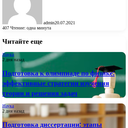
admin
20.07.2021
407
Чтение: одна минута
Читайте еще
Наука
2 дня назад
Подготовка к олимпиаде по физике:
эффективные стратегии изучения
теории и решения задач
Наука
2 дня назад
Подготовка диссертации: этапы