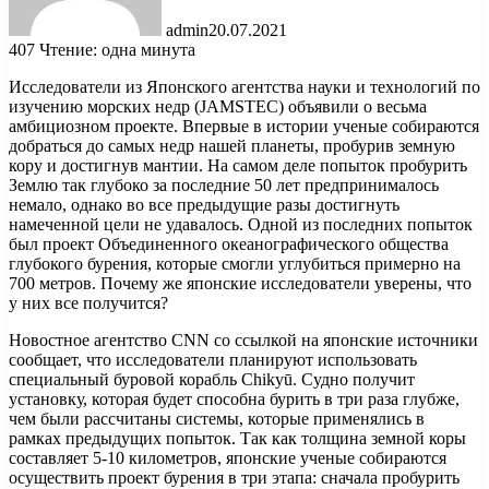
admin
20.07.2021
407
Чтение: одна минута
Исследователи из Японского агентства науки и технологий по
изучению морских недр (JAMSTEC) объявили о весьма
амбициозном проекте. Впервые в истории ученые собираются
добраться до самых недр нашей планеты, пробурив земную
кору и достигнув мантии. На самом деле попыток
пробурить
Землю так глубоко за последние 50 лет предпринималось
немало, однако во все предыдущие разы достигнуть
намеченной цели не удавалось. Одной из последних попыток
был проект Объединенного океанографического общества
глубокого бурения, которые смогли углубиться примерно на
700 метров. Почему же японские исследователи уверены, что
у них все получится?
Новостное агентство CNN со ссылкой на японские источники
сообщает, что исследователи планируют использовать
специальный буровой корабль Chikyū. Судно получит
установку, которая будет способна бурить в три раза глубже,
чем были рассчитаны системы, которые применялись в
рамках предыдущих попыток. Так как толщина земной коры
составляет 5-10 километров, японские ученые собираются
осуществить проект бурения в три этапа: сначала пробурить