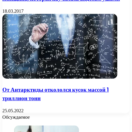
18.03.2017
От Антарктиды откололся кусок массой 1
триллион тонн
25.05.2022
Обсуждаемое