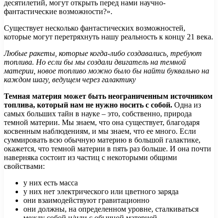
десятилетий, могут открыть перед нами научно-
фантастические возможности?».
Существует несколько фантастических возможностей,
которые могут перетряхнуть нашу реальность к концу 21 века.
Любые ракеты, которые когда-либо создавались, требуют
топлива. Но если бы мы создали двигатель на темной
материи, новое топливо можно было бы найти буквально на
каждом шагу, ведущем через галактику
Темная материя может быть неограниченным источником
топлива, который нам не нужно носить с собой.
Одна из
самых больших тайн в науке – это, собственно, природа
темной материи. Мы знаем, что она существует, благодаря
косвенным наблюдениям, и мы знаем, что ее много. Если
суммировать всю обычную материю в большой галактике,
окажется, что темной материи в пять раз больше. И она почти
наверняка состоит из частиц с некоторыми общими
свойствами:
у них есть масса
у них нет электрического или цветного заряда
они взаимодействуют гравитационно
они должны, на определенном уровне, сталкиваться
между собой и/или с обычной материей