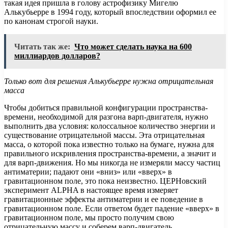
такая идея пришла в голову астрофизику Мигелю
Алькубьерре в 1994 году, который впоследствии оформил ее
по канонам строгой науки.
Читать так же:
Что может сделать наука на 600
миллиардов долларов?
Только вот для решения Алькубьерре нужна отрицательная
масса
Чтобы добиться правильной конфигурации пространства-
времени, необходимой для разгона варп-двигателя, нужно
выполнить два условия: колоссальное количество энергии и
существование отрицательной массы. Эта отрицательная
масса, о которой пока известно только на бумаге, нужна для
правильного искривления пространства-времени, а значит и
для варп-движения. Но мы никогда не измеряли массу частиц
антиматерии; падают они «вниз» или «вверх» в
гравитационном поле, это пока неизвестно. ЦЕРНовский
эксперимент ALPHA в настоящее время измеряет
гравитационные эффекты антиматерии и ее поведение в
гравитационном поле. Если ответом будет падение «вверх» в
гравитационном поле, мы просто получим свою
отрицательную массу и соберем варп-двигатель.