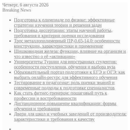
Четверг, 6 августа 2026
Breaking News
Подготовка к олимпиаде по физике: эффективные
стратегии изучения теории и решения задач
Подготовка диссертации: этапы научной работы,
требования и критерии оценки исследования
Трос металлополимерный ПР-0.65-14.0: особенности
конструкции, характеристики и применение
Шишковидная железа: функции, влияние на организм и
что известно о её «активации»
Университеты Турции для иностранных студентов:
особенности поступления, обучения и выбора вуза
Образовательный портал подготовки к ЕГЭ и ОГЭ: как
выбрать онлайн-ресурс для эффективного обучения
Тестирование в педагогике: роль оценки знаний и
современные подходы к подготовке специалистов
Как стать фитнес-тренером: пошаговый путь к
профессии и востребованности
Дистанционное повышение квалификации: формы
обучения и требования
Двери для школ и учебных заведений от производителя:
характеристики и требования к качеству
Sidebar