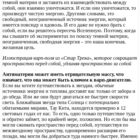
темной материи и заставить их взаимодействовать между
собой, они взаимно уничтожатся. И если они уничтожатся, то
произведут чистую энергию. Другими словами, это
свободный, неограниченный источник энергии, который
имеется повсюду и вдоволь. И его даже не нужно брать с
собой, если вы решитесь пересечь Вселенную. Поэтому, когда
вы слышите об экспериментах по поиску темной материи,
неограниченная, свободная энергия – это наша конечная,
желанная цель.
Иллюстрация варп-поля из «Стар Трека», которое сокращает
пространство перед собой, удлиняя пространство за собой
Антиматерия может иметь отрицательную массу, что
означает, что она может быть ключом к варп-двигателю.
Если вы хотите путешествовать к звездам, обычные
источники энергии и топлива доставят вас только от забора и
до обеда. Или же они будут двигаться не быстрее скорости
света. Ближайшая звезда типа Солнца с потенциально
обитаемыми мирами, Тау Кита, находится примерно в 12
световых годах от нас. То есть, одно только путешествие туда
и обратно займет, по крайней мере, полжизни. Но если бы мы
могли сжимать пространство перед собой, путешествуя по
межзвездному пространству, одновременно расширяя его
позади, мы могли бы добраться туда намного быстрее. Именно