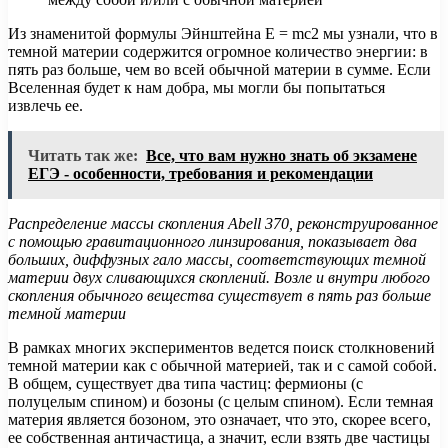
Из знаменитой формулы Эйнштейна E = mc2 мы узнали, что в
темной материи содержится огромное количество энергии: в
пять раз больше, чем во всей обычной материи в сумме. Если
Вселенная будет к нам добра, мы могли бы попытаться
извлечь ее.
Читать так же:
Все, что вам нужно знать об экзамене
ЕГЭ - особенности, требования и рекомендации
Распределение массы скопления
Abell 370, реконструированное
с помощью гравитационного линзирования, показывает два
больших, диффузных гало массы, соответствующих темной
материи двух сливающихся скоплений. Возле и внутри любого
скопления обычного вещества существует в пять раз больше
темной материи
В рамках многих экспериментов ведется поиск столкновений
темной материи как с обычной материей, так и с самой собой.
В общем, существует два типа частиц: фермионы (с
полуцелым спином) и бозоны (с целым спином). Если темная
материя является бозоном, это означает, что это, скорее всего,
ее собственная античастица, а значит, если взять две частицы