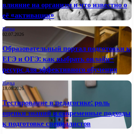
влияние на организм и что известно о
её «активации»
Наука
02.07.2026
Образовательный портал подготовки к
ЕГЭ и ОГЭ: как выбрать онлайн-
ресурс для эффективного обучения
Наука
18.06.2026
Тестирование в педагогике: роль
оценки знаний и современные подходы
к подготовке специалистов