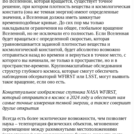
Во Вселенной, которая вращается, существует точное
решение, при котором плотность вещества и космологическая
константа (она же темная энергия) имеют определенные
значения, а Вселенная должна иметь замкнутые
времениподобные кривые. До сих пор мы только
накладывали ограничения на общее, глобальное вращение
Вселенной, но не исключали его полностью. Если Вселенная
будет вращаться с определенной скоростью, которая
уравновешивается заданной плотностью вещества и
космологической константой, будет абсолютно возможно
отправиться назад во времени и вернуться в точное место, с
которого вы начинали, не только в пространстве, но и в
пространстве-времени. Крупномасштабные обследования
структур глубокого космоса, которые смогут обеспечить
наблюдения обсерваторий WFIRST или LSST, могут выявить
такое вращение, если оно есть.
Концептуальное изображение спутника
NASA
WFIRST,
который отправится в космос в 2024 году и обеспечит нам
самые точные измерения темной энергии, а также совершит
другие открытия
Всегда есть более экзотические возможности, чем позволяет
наука – телепортация физических объектов, мгновенное
перемещение между разомкнутыми местоположениями