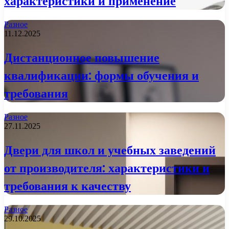
характеристики и применение
Разное
11.12.2025
Дистанционное повышение
квалификации: формы обучения и
требования
Разное
27.11.2025
Двери для школ и учебных заведений
от производителя: характеристики и
требования к качеству
Разное
29.10.2025