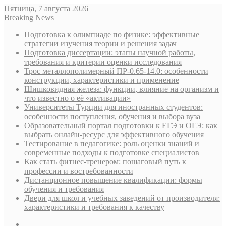
Пятница, 7 августа 2026
Breaking News
Подготовка к олимпиаде по физике: эффективные
стратегии изучения теории и решения задач
Подготовка диссертации: этапы научной работы,
требования и критерии оценки исследования
Трос металлополимерный ПР-0.65-14.0: особенности
конструкции, характеристики и применение
Шишковидная железа: функции, влияние на организм и
что известно о её «активации»
Университеты Турции для иностранных студентов:
особенности поступления, обучения и выбора вуза
Образовательный портал подготовки к ЕГЭ и ОГЭ: как
выбрать онлайн-ресурс для эффективного обучения
Тестирование в педагогике: роль оценки знаний и
современные подходы к подготовке специалистов
Как стать фитнес-тренером: пошаговый путь к
профессии и востребованности
Дистанционное повышение квалификации: формы
обучения и требования
Двери для школ и учебных заведений от производителя:
характеристики и требования к качеству
Sidebar