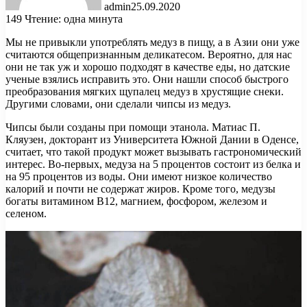
admin
25.09.2020
149
Чтение: одна минута
Мы не привыкли употреблять медуз в пищу, а в Азии они уже
считаются общепризнанным деликатесом. Вероятно, для нас
они не так уж и хорошо подходят в качестве еды, но датские
ученые взялись исправить это. Они нашли способ быстрого
преобразования мягких щупалец медуз в
хрустящие снеки.
Другими словами, они сделали чипсы из медуз.
Чипсы были созданы при помощи этанола. Матиас П.
Кляузен, докторант из Университета Южной Дании в Оденсе,
считает, что такой продукт может вызывать гастрономический
интерес. Во-первых, медуза на 5 процентов состоит из белка и
на 95 процентов из воды. Они имеют низкое количество
калорий и почти не содержат жиров. Кроме того, медузы
богаты витамином B12, магнием, фосфором, железом и
селеном.