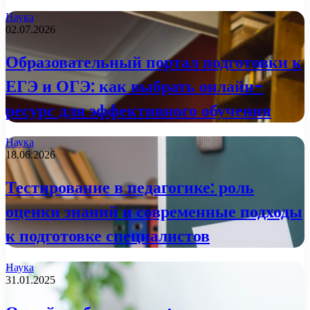
Наука
02.07.2026
Образовательный портал подготовки к
ЕГЭ и ОГЭ: как выбрать онлайн-
ресурс для эффективного обучения
Наука
18.06.2026
Тестирование в педагогике: роль
оценки знаний и современные подходы
к подготовке специалистов
Наука
31.01.2025