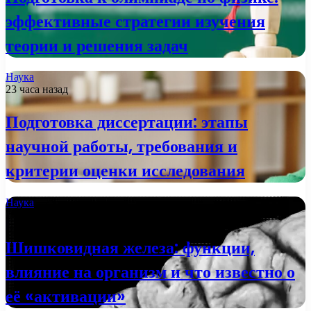
эффективные стратегии изучения
теории и решения задач
Наука
23 часа назад
Подготовка диссертации: этапы
научной работы, требования и
критерии оценки исследования
Наука
2 недели назад
Шишковидная железа: функции,
влияние на организм и что известно о
её «активации»