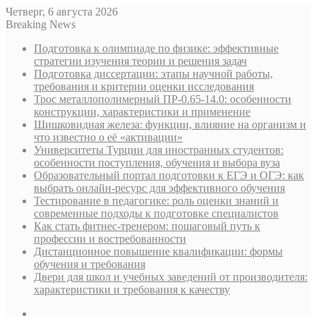
Четверг, 6 августа 2026
Breaking News
Подготовка к олимпиаде по физике: эффективные
стратегии изучения теории и решения задач
Подготовка диссертации: этапы научной работы,
требования и критерии оценки исследования
Трос металлополимерный ПР-0.65-14.0: особенности
конструкции, характеристики и применение
Шишковидная железа: функции, влияние на организм и
что известно о её «активации»
Университеты Турции для иностранных студентов:
особенности поступления, обучения и выбора вуза
Образовательный портал подготовки к ЕГЭ и ОГЭ: как
выбрать онлайн-ресурс для эффективного обучения
Тестирование в педагогике: роль оценки знаний и
современные подходы к подготовке специалистов
Как стать фитнес-тренером: пошаговый путь к
профессии и востребованности
Дистанционное повышение квалификации: формы
обучения и требования
Двери для школ и учебных заведений от производителя:
характеристики и требования к качеству
Sidebar